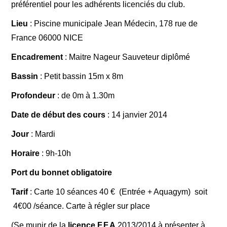
préférentiel pour les adhérents licenciés du club.
PLANNING 2026 / 2027
Lieu
: Piscine municipale Jean Médecin, 178 rue de
France 06000 NICE
Encadrement
: Maitre Nageur Sauveteur diplômé
Bassin
: Petit bassin 15m x 8m
Profondeur
: de 0m à 1.30m
Date de début des cours
: 14 janvier 2014
Jour
: Mardi
Horaire
: 9h-10h
Port du bonnet obligatoire
Tarif
: Carte 10 séances 40 € (Entrée + Aquagym) soit
4€00 /séance. Carte à régler sur place
(Se munir de la
licence F.F.A
2013/2014 à présenter à