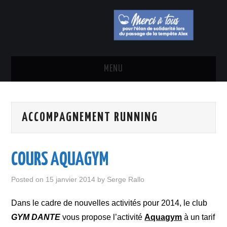
MENU
GYM SENIORS
ACCOMPAGNEMENT RUNNING
MARCHE NORDIQUE
PILATES
COURS AQUAGYM
STRETCHING
Posted on
15 janvier 2014
by
Serge Rallo
INITIATION GYM ENFANTS /
Dans le cadre de nouvelles activités pour 2014, le club
GYM DANTE
vous propose l’activité
Aquagym
à un tarif
INITIATION ATHLETISME ENFANTS