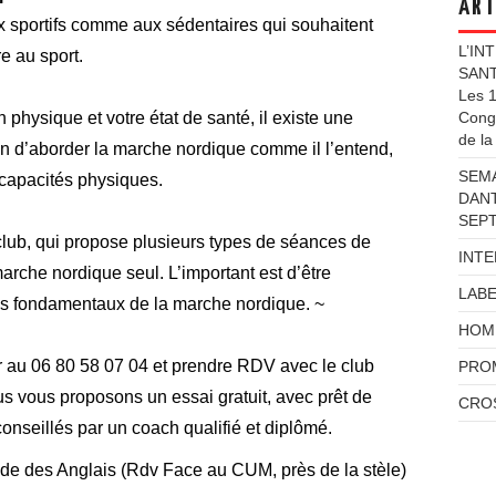
ART
sportifs comme aux sédentaires qui souhaitent
L’IN
e au sport.
SANTE
Les 1
Congr
 physique et votre état de santé, il existe une
de la
un d’aborder la marche nordique comme il l’entend,
SEMA
 capacités physiques.
DANT
SEPT
 club, qui propose plusieurs types de séances de
INT
arche nordique seul. L’important est d’être
LAB
les fondamentaux de la marche nordique. ~
HOMM
 au 06 80 58 07 04 et prendre RDV avec le club
PROM
us proposons un essai gratuit, avec prêt de
CROS
nseillés par un coach qualifié et diplômé.
 des Anglais (Rdv Face au CUM, près de la stèle)